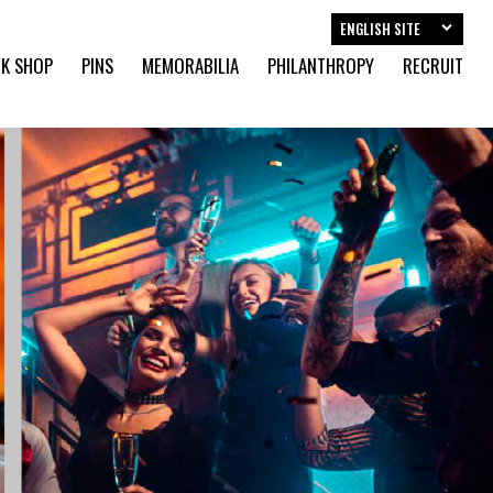
ENGLISH SITE
K SHOP
PINS
MEMORABILIA
PHILANTHROPY
RECRUIT