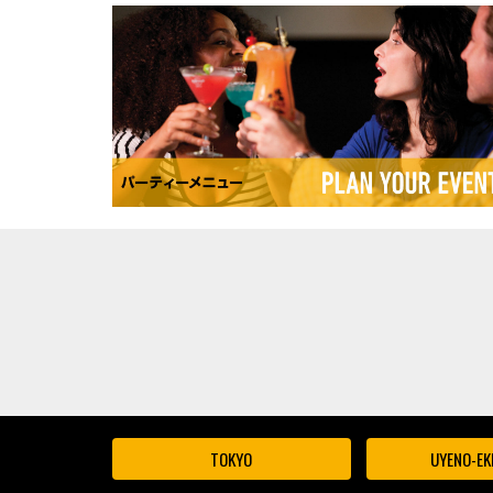
TOKYO
UYENO-EK