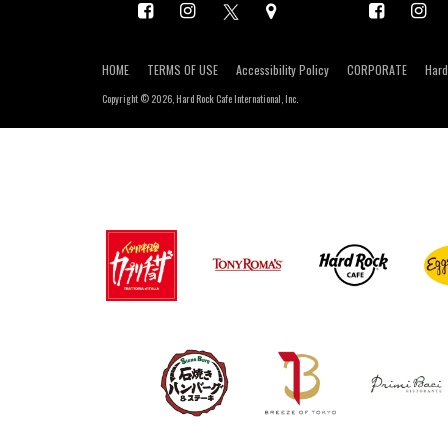
HOME
TERMS OF USE
Accessibility Policy
CORPORATE
Hard
Copyright ©
2026, Hard Rock Cafe International, Inc.