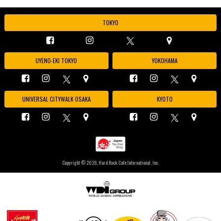
TOKYO
UYENO-EKI TOKYO
YOKOHAMA
UNIVERSAL CITYWALK OSAKA
KYOTO
Copyright ©
2026, Hard Rock Cafe International, Inc.