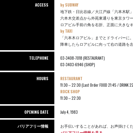
ACCESS
by SUBWAY
地下鉄・日比谷線／大江戸線「六本木駅」
六本木交差点から外苑東通りを東京タワ
ロアビル手前の角を右折、正面に大きな
by TAXI
「六本木ロアビル」までとドライバーに
降車したらロアビルに向って右の道路を
TELEPHONE
03-3408-7018 (RESTAURANT)
03-3403-6946 (SHOP)
HOURS
RESTAURANT
11:30～22:30 (Last Order FOOD 21:45 / DRINK 2
ROCK SHOP
11:30～22:30
OPENING DATE
July 4, 1983
バリアフリー情報
お手伝いすることがあれば、お声掛けく
バリアフリー情報を見る