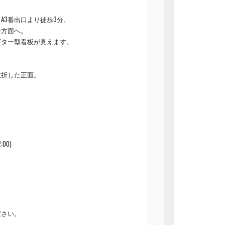
A3番出口より徒歩3分。
ー方面へ。
ギター型看板が見えます。
。
左折した正面。
2:00)
ださい。