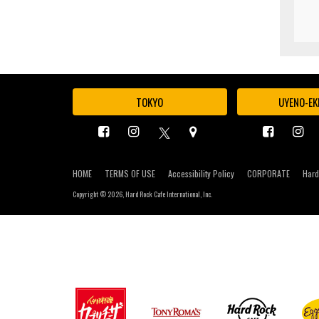
TOKYO
UYENO-EK
HOME
TERMS OF USE
Accessibility Policy
CORPORATE
Hard
Copyright ©
2026, Hard Rock Cafe International, Inc.