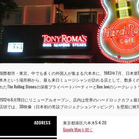
国際都市・東京。中でも多くの外国人が集まる六本木に、1983年7月、日本第
本木という場所柄から、最も来日ミュージシャンが訪れる店として、数多くのエ
れたThe Rolling Stonesの深夜プライベートパーティーとBon Joviの
2012年6月19日にリニューアルオープン。店内は世界のハードロックカフ
店頭では、3D映像（日本初の常設プロジェクションマッピング）を壁面に映
ADDRESS
東京都港区六本木5-4-20
Google Mapを開く