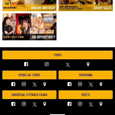
TOKYO
UYENO-EKI TOKYO
YOKOHAMA
UNIVERSAL CITYWALK OSAKA
KYOTO