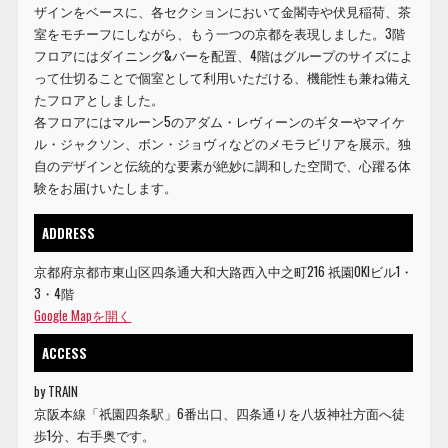
ザインをベースに、各セクションにおいて金閣寺や伏見稲荷、茶
室をモチーフにしながら、もう一つの京都を表現しました。3階
フロアにはダイニング&バーを配置、4階はグループのサイズによ
って仕切ることで個室として利用いただける、機能性も兼ね備え
たフロアとしました。
各フロアにはマルーン5のアダム・レヴィーンのギターやマイケ
ル・ジャクソン、ボン・ジョヴィなどのメモラビリアを展示。独
自のデザインと伝統的な要素が絶妙に調和した空間で、心躍る体
験をお届けいたします。
ADDRESS
京都府京都市東山区四条通大和大路西入中之町216 祇園OKIビル1・
3・4階
Google Mapを開く
ACCESS
by TRAIN
京阪本線「祇園四条駅」6番出口、四条通りを八坂神社方面へ徒
歩1分、右手奥です。