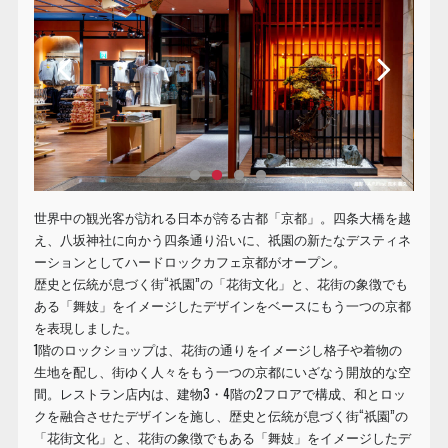
世界中の観光客が訪れる日本が誇る古都「京都」。四条大橋を越
え、八坂神社に向かう四条通り沿いに、祇園の新たなデスティネ
ーションとしてハードロックカフェ京都がオープン。
歴史と伝統が息づく街“祇園”の「花街文化」と、花街の象徴でも
ある「舞妓」をイメージしたデザインをベースにもう一つの京都
を表現しました。
1階のロックショップは、花街の通りをイメージし格子や着物の
生地を配し、街ゆく人々をもう一つの京都にいざなう開放的な空
間。レストラン店内は、建物3・4階の2フロアで構成、和とロッ
クを融合させたデザインを施し、歴史と伝統が息づく街“祇園”の
「花街文化」と、花街の象徴でもある「舞妓」をイメージしたデ