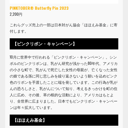
PINKTOBER® Butterfly Pin 2023
2,200円
これらグッズ売上の一部は日本対がん協会「ほほえみ基金」に寄
付します。
【ピンクリボン・キャンペーン】
10月に世界中で行われる「ピンクリボン・キャンペーン」。シン
ボルのピンクリボンは、乳がん研究が浅かった80年代、アメリカ
の小さな町で、乳がんで死亡した女性の母親が、亡くなった女性
の娘である孫に同じ悲しみを繰り返さないよう願いを込めピンク
色のリボンを手渡したことに端を発しています。この行為が乳が
んの恐ろしさと、乳がんについて知り、考えるきっかけを町の住
人に広め、その後、草の根的な活動により、アメリカはもとよ
り、全世界に広まりました。日本でもピンクリボン・キャンペー
ンは年々拡大しています。
【ほほえみ基金】