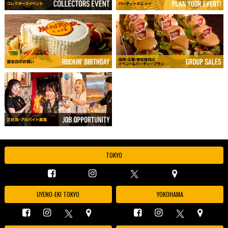
TOKYO
UYENO-EKI TOKYO
YOKOHAMA