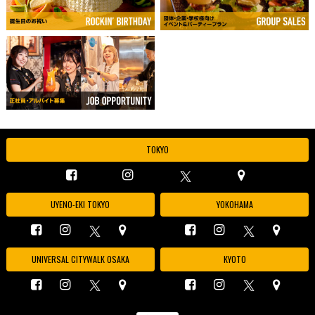
TOKYO
UYENO-EKI TOKYO
YOKOHAMA
UNIVERSAL CITYWALK OSAKA
KYOTO