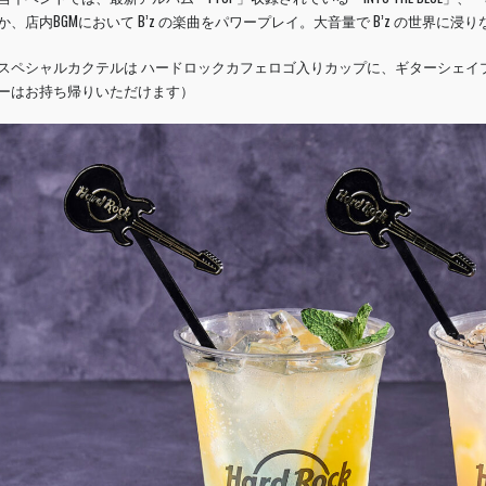
か、店内BGMにおいて B’z の楽曲をパワープレイ。大音量で B’z の世界
スペシャルカクテルは ハードロックカフェロゴ入りカップに、ギターシェイ
ーはお持ち帰りいただけます）