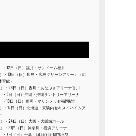
土）・12日（日）福井・サンドーム福井
土）・19日（日）広島・広島グリーンアリーナ（広
体育館）
（土）・26日（日）香川・あなぶきアリーナ香川
土）・3日（日）沖縄・沖縄サントリーアリーナ
）・10日（日）福岡・マリンメッセ福岡A館
土）・17日（日）北海道・真駒内セキスイハイムア
ナ
土）・24日（日）大阪・大阪城ホール
土）・31日（日）神奈川・横浜アリーナ
7日（日）千葉・LaLaarenaTOKYO-BAY