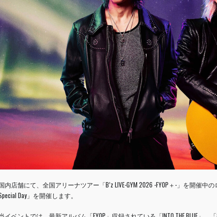
国内店舗にて、全国アリーナツアー「B’z LIVE-GYM 2026 -FYOP＋-」を開
Special Day」を開催します。
当イベントでは、最新アルバム「FYOP」収録されている「INTO THE BLU