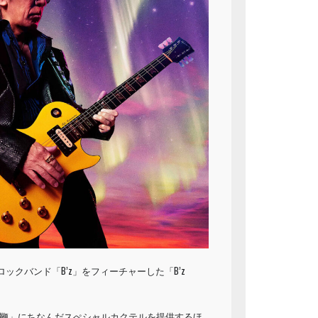
催中のロックバンド「B’z」をフィーチャーした「B’z
E」、「鞭」にちなんだスぺシャルカクテルを提供するほ