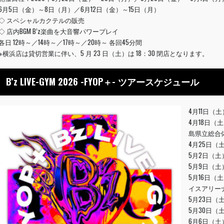
6月5日（金）～8日（月）／6月12日（金）～15日（月）
◇ スペシャルカクテルの販売
◇ 店内BGM B’z楽曲を大音響パワープレイ
各日 12時～／14時～／17時～／20時～ 各回45分間
※横浜店は貸切営業に伴い、5 月 23 日（土）は 18：30 閉店となります。
B’z LIVE-GYM 2026 -FYOP＋- ツアースケジュール
4月11日（
4月18日（
島県立総合
4月25日
5月2日（
5月9日（土
5月16日（
イスアリー
5月23日（
5月30日（
6月6日（土）・