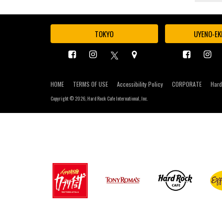
TOKYO
UYENO-EK
HOME
TERMS OF USE
Accessibility Policy
CORPORATE
Hard
Copyright ©
2026, Hard Rock Cafe International, Inc.