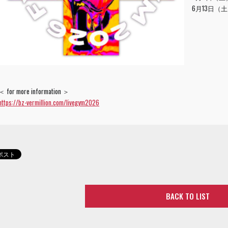
6月13日（
＜ for more information ＞
https://bz-vermillion.com/livegym2026
BACK TO LIST