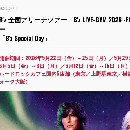
2026/05/11
B’z 全国アリーナツアー「B’z LIVE-GYM 20
ー
「B’z Special Day」
開催期間：2026年5月22日（金）～25日（月）／5月2
6月5日（金）～8日（月）／6月12日（金）～15日（月
ハードロックカフェ国内5店舗（東京／上野駅東京／横
ォーク大阪）