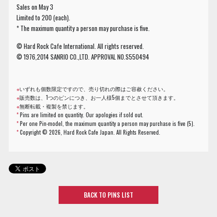
Sales on May 3
Limited to 200 (each).
* The maximum quantity a person may purchase is five.
© Hard Rock Cafe International. All rights reserved.
© 1976,2014 SANRIO CO.,LTD. APPROVAL NO.S550494
※
いずれも個数限定ですので、売り切れの際はご容赦ください。
※
販売数は、1つのピンにつき、お一人様5個までとさせて頂きます。
※
無断転載・複製を禁じます。
*
Pins are limited on quantity. Our apologies if sold out.
*
Per one Pin-model, the maximum quantity a person may purchase is five (5).
*
Copyright ©
2026, Hard Rock Cafe Japan. All Rights Reserved.
BACK TO PINS LIST