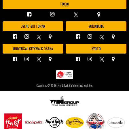
TOKYO
UYENO-EKI TOKYO
YOKOHAMA
UNIVERSAL CITYWALK OSAKA
KYOTO
Copyright ©
2026, Hard Rock Cafe International, Inc.