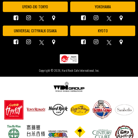
UYENO-EKI TOKYO
YOKOHAMA
UNIVERSAL CITYWALK OSAKA
KYOTO
Copyright ©
2026, Hard Rock Cafe International, Inc.