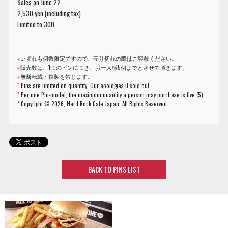
Sales on June 22
2,530 yen (including tax)
Limited to 300.
※
いずれも個数限定ですので、売り切れの際はご容赦ください。
※
販売数は、1つのピンにつき、お一人様5個までとさせて頂きます。
※
無断転載・複製を禁じます。
*
Pins are limited on quantity. Our apologies if sold out.
*
Per one Pin-model, the maximum quantity a person may purchase is five (5).
*
Copyright ©
2026, Hard Rock Cafe Japan. All Rights Reserved.
BACK TO PINS LIST