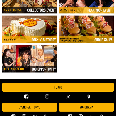
TOKYO
UYENO-EKI TOKYO
YOKOHAMA