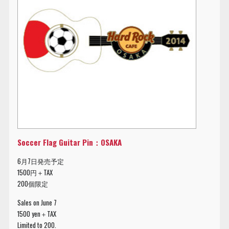
Soccer Flag Guitar Pin：OSAKA
6月7日発売予定
1500円＋TAX
200個限定
Sales on June 7
1500 yen＋TAX
Limited to 200.