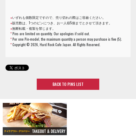
※
いずれも個数限定ですので、売り切れの際はご容赦ください。
※
販売数は、1つのピンにつき、お一人様5個までとさせて頂きます。
※
無断転載・複製を禁じます。
*
Pins are limited on quantity. Our apologies if sold out.
*
Per one Pin-model, the maximum quantity a person may purchase is five (5).
*
Copyright ©
2026, Hard Rock Cafe Japan. All Rights Reserved.
BACK TO PINS LIST