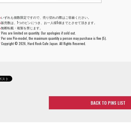
※
いずれも個数限定ですので、売り切れの際はご容赦ください。
※
販売数は、1つのピンにつき、お一人様5個までとさせて頂きます。
※
無断転載・複製を禁じます。
*
Pins are limited on quantity. Our apologies if sold out.
*
Per one Pin-model, the maximum quantity a person may purchase is five (5).
*
Copyright ©
2026, Hard Rock Cafe Japan. All Rights Reserved.
BACK TO PINS LIST