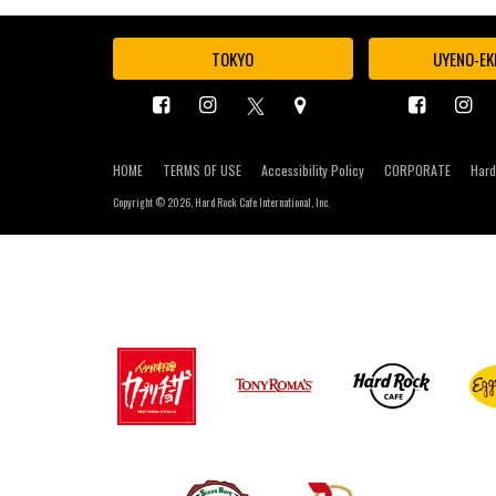
TOKYO
UYENO-EK
HOME
TERMS OF USE
Accessibility Policy
CORPORATE
Hard
Copyright ©
2026, Hard Rock Cafe International, Inc.