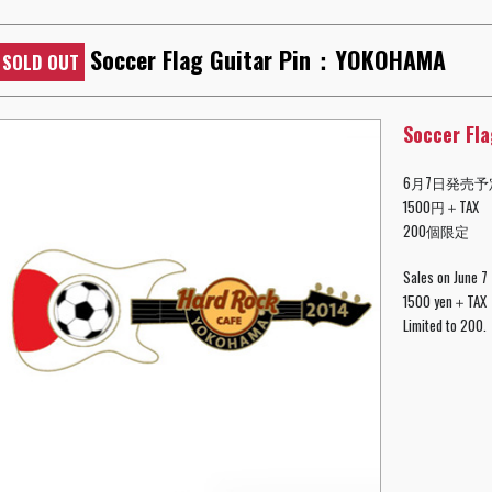
Soccer Flag Guitar Pin：YOKOHAMA
SOLD OUT
Soccer Fl
6月7日発売予
1500円＋TAX
200個限定
Sales on June 7
1500 yen＋TAX
Limited to 200.