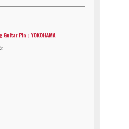
ag Guitar Pin：YOKOHAMA
定