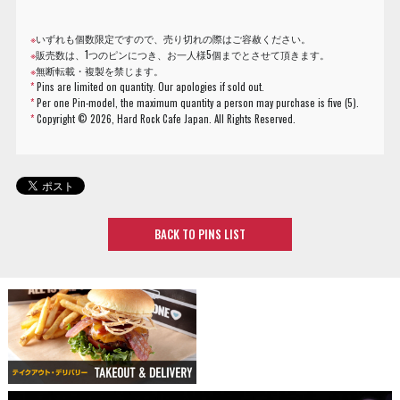
※
いずれも個数限定ですので、売り切れの際はご容赦ください。
※
販売数は、1つのピンにつき、お一人様5個までとさせて頂きます。
※
無断転載・複製を禁じます。
*
Pins are limited on quantity. Our apologies if sold out.
*
Per one Pin-model, the maximum quantity a person may purchase is five (5).
*
Copyright ©
2026, Hard Rock Cafe Japan. All Rights Reserved.
BACK TO PINS LIST