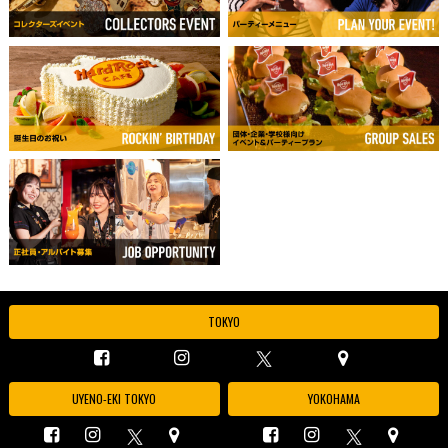
TOKYO
UYENO-EKI TOKYO
YOKOHAMA