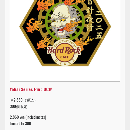
Yokai Series Pin : UCW
￥2,860（税込）
300個限定
2,860 yen (including tax)
Limited to 300