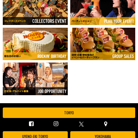
TOKYO
UYENO-EKI TOKYO
YOKOHAMA