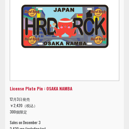
License Plate Pin : OSAKA NAMBA
12月3日発売
￥2,420（税込）
300個限定
Sales on December 3
2,420 yen (including tax)