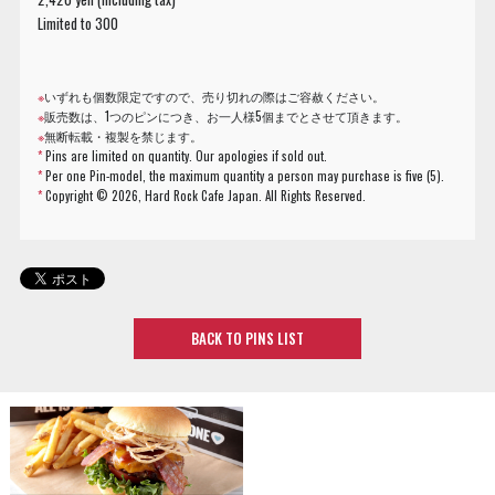
Limited to 300
※
いずれも個数限定ですので、売り切れの際はご容赦ください。
※
販売数は、1つのピンにつき、お一人様5個までとさせて頂きます。
※
無断転載・複製を禁じます。
*
Pins are limited on quantity. Our apologies if sold out.
*
Per one Pin-model, the maximum quantity a person may purchase is five (5).
*
Copyright ©
2026, Hard Rock Cafe Japan. All Rights Reserved.
BACK TO PINS LIST