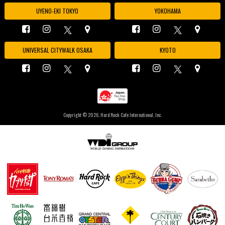
UYENO-EKI TOKYO
YOKOHAMA
UNIVERSAL CITYWALK OSAKA
KYOTO
Copyright ©
2026, Hard Rock Cafe International, Inc.