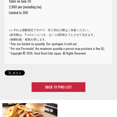
Sales on June 20
2,860 yen (including tax)
Limited to 300
※
いずれも個数限定ですので、売り切れの際はご容赦ください。
※
販売数は、1つのピンにつき、お一人様5個までとさせて頂きます。
※
無断転載・複製を禁じます。
*
Pins are limited on quantity. Our apologies if sold out.
*
Per one Pin-model, the maximum quantity a person may purchase is five (5).
*
Copyright ©
2026, Hard Rock Cafe Japan. All Rights Reserved.
BACK TO PINS LIST