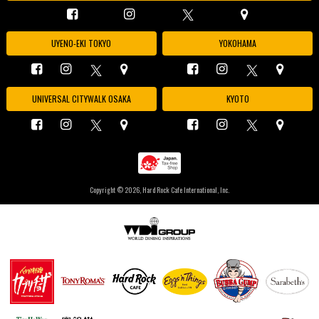
UYENO-EKI TOKYO
YOKOHAMA
UNIVERSAL CITYWALK OSAKA
KYOTO
Copyright ©
2026, Hard Rock Cafe International, Inc.