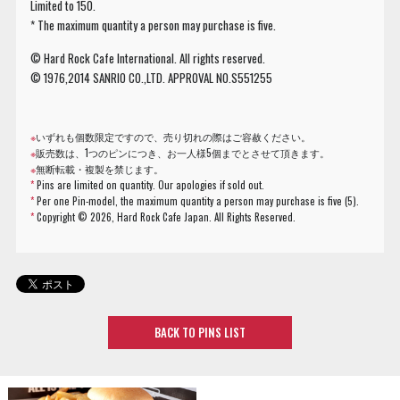
Limited to 150.
* The maximum quantity a person may purchase is five.
© Hard Rock Cafe International. All rights reserved.
© 1976,2014 SANRIO CO.,LTD. APPROVAL NO.S551255
※
いずれも個数限定ですので、売り切れの際はご容赦ください。
※
販売数は、1つのピンにつき、お一人様5個までとさせて頂きます。
※
無断転載・複製を禁じます。
*
Pins are limited on quantity. Our apologies if sold out.
*
Per one Pin-model, the maximum quantity a person may purchase is five (5).
*
Copyright ©
2026, Hard Rock Cafe Japan. All Rights Reserved.
BACK TO PINS LIST