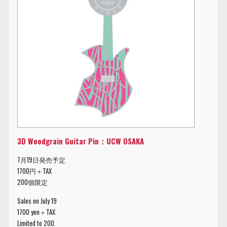
3D Woodgrain Guitar Pin：UCW OSAKA
7月19日発売予定
1700円＋TAX
200個限定
Sales on July 19
1700 yen＋TAX
Limited to 200.