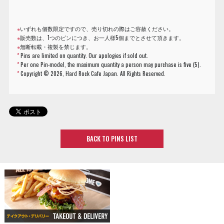
※
いずれも個数限定ですので、売り切れの際はご容赦ください。
※
販売数は、1つのピンにつき、お一人様5個までとさせて頂きます。
※
無断転載・複製を禁じます。
*
Pins are limited on quantity. Our apologies if sold out.
*
Per one Pin-model, the maximum quantity a person may purchase is five (5).
*
Copyright ©
2026, Hard Rock Cafe Japan. All Rights Reserved.
BACK TO PINS LIST