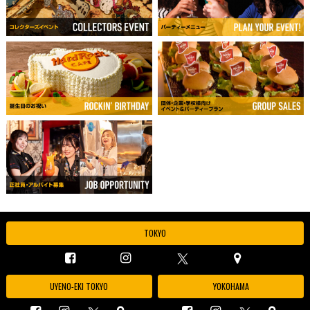
TOKYO
UYENO-EKI TOKYO
YOKOHAMA