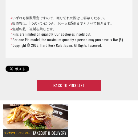
※
いずれも個数限定ですので、売り切れの際はご容赦ください。
※
販売数は、1つのピンにつき、お一人様5個までとさせて頂きます。
※
無断転載・複製を禁じます。
*
Pins are limited on quantity. Our apologies if sold out.
*
Per one Pin-model, the maximum quantity a person may purchase is five (5).
*
Copyright ©
2026, Hard Rock Cafe Japan. All Rights Reserved.
BACK TO PINS LIST