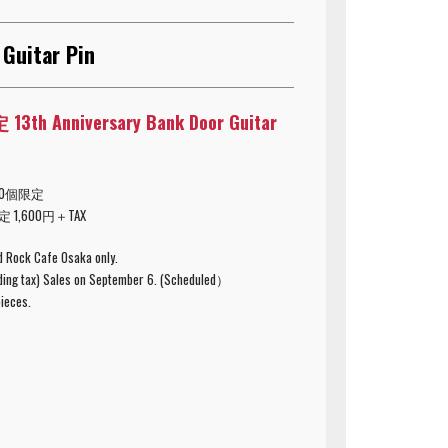
uitar Pin
th Anniversary Bank Door Guitar
0個限定
1,600円＋TAX
rd Rock Cafe Osaka only.
uding tax) Sales on September 6. (Scheduled）
pieces.