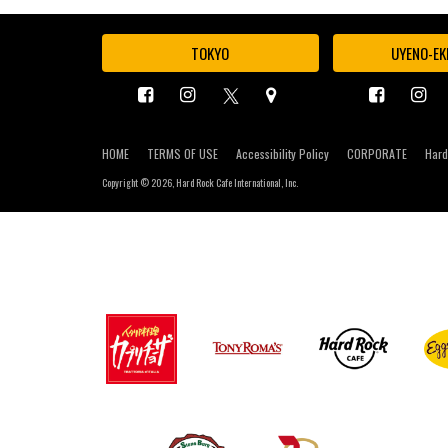
TOKYO
UYENO-EK
HOME
TERMS OF USE
Accessibility Policy
CORPORATE
Hard
Copyright ©
2026, Hard Rock Cafe International, Inc.