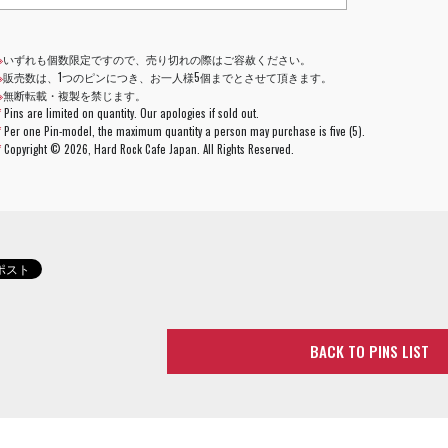
※
いずれも個数限定ですので、売り切れの際はご容赦ください。
※
販売数は、1つのピンにつき、お一人様5個までとさせて頂きます。
※
無断転載・複製を禁じます。
*
Pins are limited on quantity. Our apologies if sold out.
*
Per one Pin-model, the maximum quantity a person may purchase is five (5).
*
Copyright ©
2026, Hard Rock Cafe Japan. All Rights Reserved.
BACK TO PINS LIST