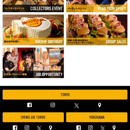
TOKYO
UYENO-EKI TOKYO
YOKOHAMA