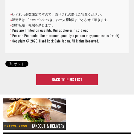
※
いずれも個数限定ですので、売り切れの際はご容赦ください。
※
販売数は、1つのピンにつき、お一人様5個までとさせて頂きます。
※
無断転載・複製を禁じます。
*
Pins are limited on quantity. Our apologies if sold out.
*
Per one Pin-model, the maximum quantity a person may purchase is five (5).
*
Copyright ©
2026, Hard Rock Cafe Japan. All Rights Reserved.
BACK TO PINS LIST