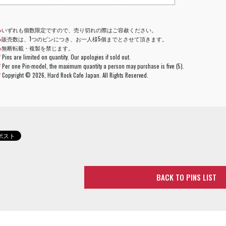
※
いずれも個数限定ですので、売り切れの際はご容赦ください。
※
販売数は、1つのピンにつき、お一人様5個までとさせて頂きます。
※
無断転載・複製を禁じます。
*
Pins are limited on quantity. Our apologies if sold out.
*
Per one Pin-model, the maximum quantity a person may purchase is five (5).
*
Copyright ©
2026, Hard Rock Cafe Japan. All Rights Reserved.
BACK TO PINS LIST