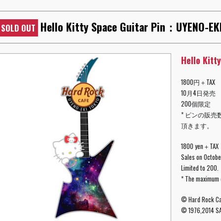
Hello Kitty Space Guitar Pin：UYENO-EK
SOLD OUT
Hello Kit
1800円＋TAX
10月4日発売
200個限定
* ピンの販
頂きます。
1800 yen＋TAX
Sales on Octobe
Limited to 200.
* The maximum q
© Hard Rock Cafe
© 1976,2014 S