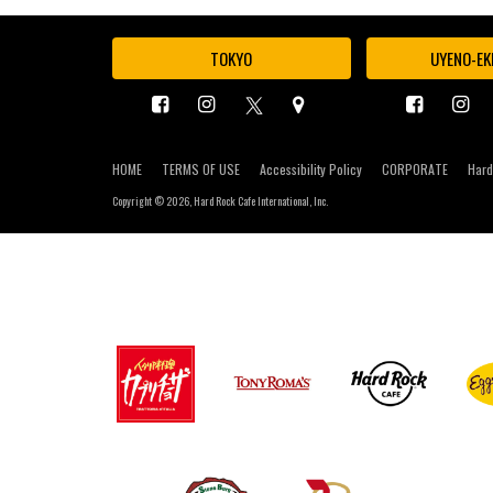
TOKYO
UYENO-EK
HOME
TERMS OF USE
Accessibility Policy
CORPORATE
Hard
Copyright ©
2026, Hard Rock Cafe International, Inc.