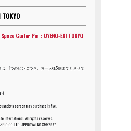
I TOKYO
ty Space Guitar Pin：UYENO-EKI TOKYO
売数は、1つのピンにつき、お一人様5個までとさせて
r 4
uantity a person may purchase is five.
 International. All rights reserved.
ANRIO CO.,LTD. APPROVAL NO.S552977