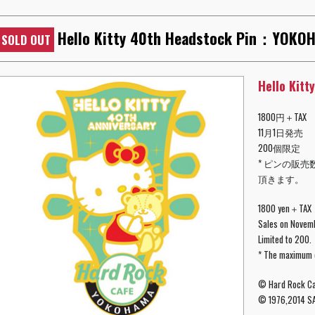
Hello Kitty 40th Headstock Pin：YOKO
SOLD OUT
Hello Kit
1800円＋TAX
11月1日発売
200個限定
* ピンの販
頂きます。
1800 yen＋TAX
Sales on Novem
Limited to 200.
* The maximum q
© Hard Rock Cafe
© 1976,2014 SA