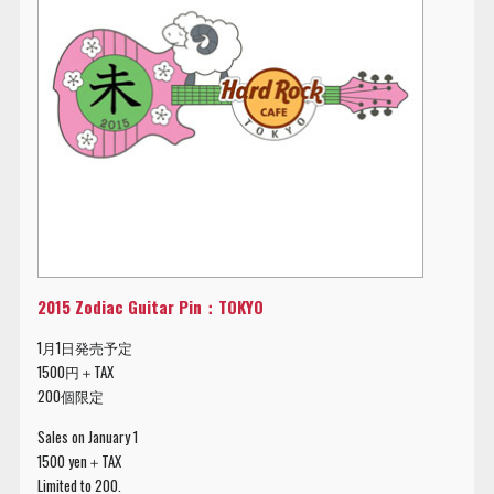
2015 Zodiac Guitar Pin：TOKYO
1月1日発売予定
1500円＋TAX
200個限定
Sales on January 1
1500 yen＋TAX
Limited to 200.