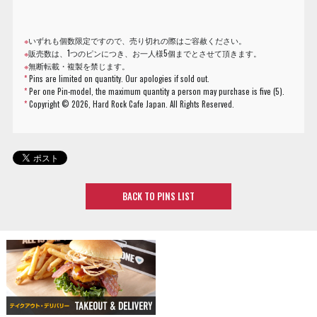
※
いずれも個数限定ですので、売り切れの際はご容赦ください。
※
販売数は、1つのピンにつき、お一人様5個までとさせて頂きます。
※
無断転載・複製を禁じます。
*
Pins are limited on quantity. Our apologies if sold out.
*
Per one Pin-model, the maximum quantity a person may purchase is five (5).
*
Copyright ©
2026, Hard Rock Cafe Japan. All Rights Reserved.
BACK TO PINS LIST