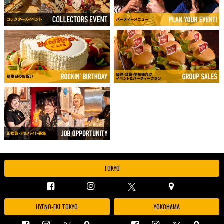
TOKYO
UYENO-EKI TOKYO
YOKOHAMA