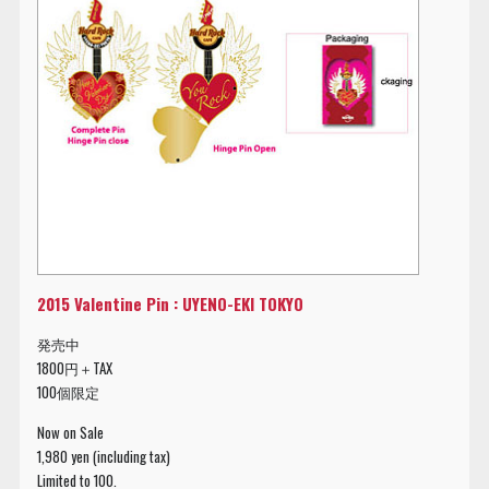
2015 Valentine Pin : UYENO-EKI TOKYO
発売中
1800円＋TAX
100個限定
Now on Sale
1,980 yen (including tax)
Limited to 100.