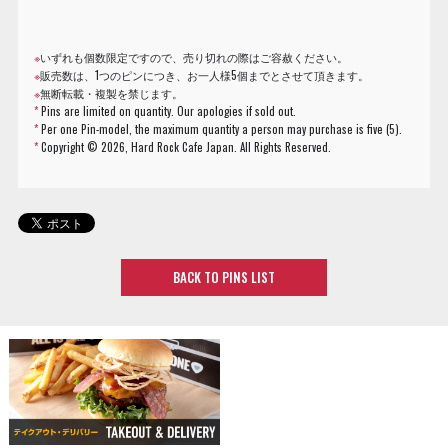
※
いずれも個数限定ですので、売り切れの際はご容赦ください。
※
販売数は、1つのピンにつき、お一人様5個までとさせて頂きます。
※
無断転載・複製を禁じます。
*
Pins are limited on quantity. Our apologies if sold out.
*
Per one Pin-model, the maximum quantity a person may purchase is five (5).
*
Copyright ©
2026, Hard Rock Cafe Japan. All Rights Reserved.
BACK TO PINS LIST