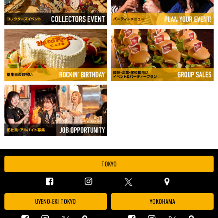
TOKYO
UYENO-EKI TOKYO
YOKOHAMA