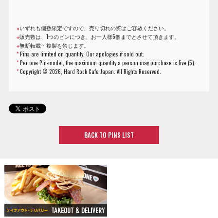
※
いずれも個数限定ですので、売り切れの際はご容赦ください。
※
販売数は、1つのピンにつき、お一人様5個までとさせて頂きます。
※
無断転載・複製を禁じます。
*
Pins are limited on quantity. Our apologies if sold out.
*
Per one Pin-model, the maximum quantity a person may purchase is five (5).
*
Copyright ©
2026, Hard Rock Cafe Japan. All Rights Reserved.
BACK TO PINS LIST