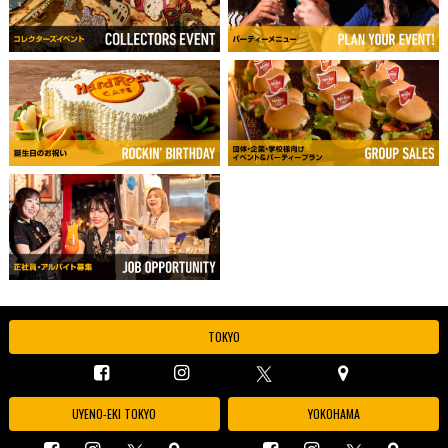
TOKYO
UYENO-EKI TOKYO
YOKOHAMA