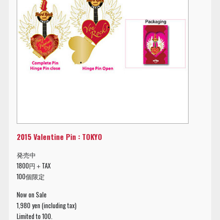
2015 Valentine Pin : TOKYO
発売中
1800円＋TAX
100個限定
Now on Sale
1,980 yen (including tax)
Limited to 100.