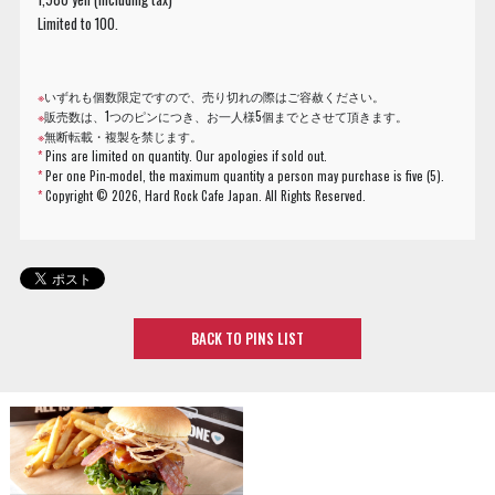
Limited to 100.
※
いずれも個数限定ですので、売り切れの際はご容赦ください。
※
販売数は、1つのピンにつき、お一人様5個までとさせて頂きます。
※
無断転載・複製を禁じます。
*
Pins are limited on quantity. Our apologies if sold out.
*
Per one Pin-model, the maximum quantity a person may purchase is five (5).
*
Copyright ©
2026, Hard Rock Cafe Japan. All Rights Reserved.
BACK TO PINS LIST