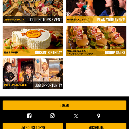
TOKYO
UYENO-EKI TOKYO
YOKOHAMA