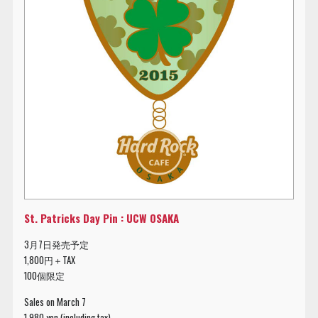
St. Patricks Day Pin : UCW OSAKA
3月7日発売予定
1,800円＋TAX
100個限定
Sales on March 7
1,980 yen (including tax)