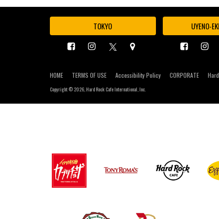
TOKYO
UYENO-EK
HOME
TERMS OF USE
Accessibility Policy
CORPORATE
Hard
Copyright ©
2026, Hard Rock Cafe International, Inc.