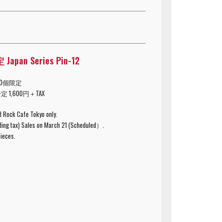
pan Series Pin-12
0個限定
定 1,600円＋TAX
d Rock Cafe Tokyo only.
uding tax) Sales on March 21 (Scheduled）.
pieces.