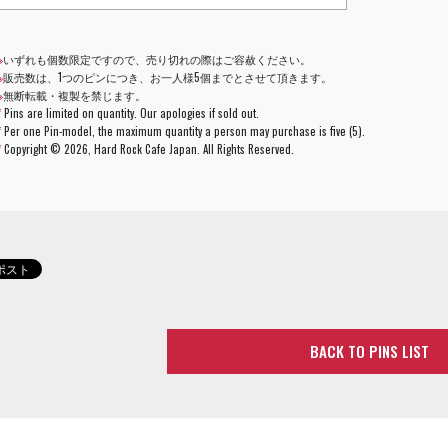
※
いずれも個数限定ですので、売り切れの際はご容赦ください。
※
販売数は、1つのピンにつき、お一人様5個までとさせて頂きます。
※
無断転載・複製を禁じます。
*
Pins are limited on quantity. Our apologies if sold out.
*
Per one Pin-model, the maximum quantity a person may purchase is five (5).
*
Copyright ©
2026, Hard Rock Cafe Japan. All Rights Reserved.
BACK TO PINS LIST