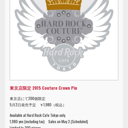
東京店限定 2015 Couture Crown Pin
東京店にて200個限定
5月2日発売予定 ￥1,980（税込）
Available at Hard Rock Cafe Tokyo only.
1,980 yen (including tax) Sales on May 2.(Scheduled)
Limited to 200 pieces.