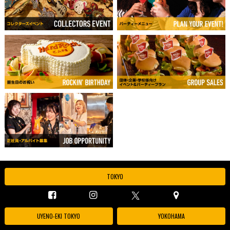
TOKYO
UYENO-EKI TOKYO
YOKOHAMA