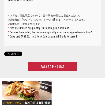
※
いずれも個数限定ですので、売り切れの際はご容赦ください。
※
販売数は、1つのピンにつき、お一人様5個までとさせて頂きます。
※
無断転載・複製を禁じます。
*
Pins are limited on quantity. Our apologies if sold out.
*
Per one Pin-model, the maximum quantity a person may purchase is five (5).
*
Copyright ©
2026, Hard Rock Cafe Japan. All Rights Reserved.
BACK TO PINS LIST