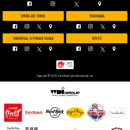
UYENO-EKI TOKYO
YOKOHAMA
UNIVERSAL CITYWALK OSAKA
KYOTO
Copyright ©
2026, Hard Rock Cafe International, Inc.