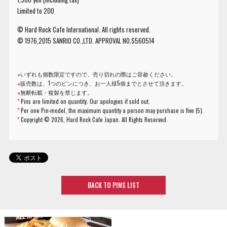
Limited to 200
© Hard Rock Cafe International. All rights reserved.
© 1976,2015 SANRIO CO.,LTD. APPROVAL NO.S560514
※
いずれも個数限定ですので、売り切れの際はご容赦ください。
※
販売数は、1つのピンにつき、お一人様5個までとさせて頂きます。
※
無断転載・複製を禁じます。
*
Pins are limited on quantity. Our apologies if sold out.
*
Per one Pin-model, the maximum quantity a person may purchase is five (5).
*
Copyright ©
2026, Hard Rock Cafe Japan. All Rights Reserved.
BACK TO PINS LIST