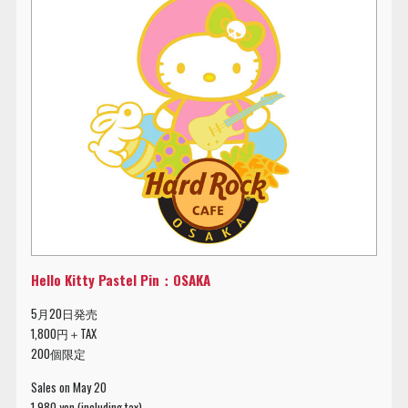
Hello Kitty Pastel Pin：OSAKA
5月20日発売
1,800円＋TAX
200個限定
Sales on May 20
1,980 yen (including tax)