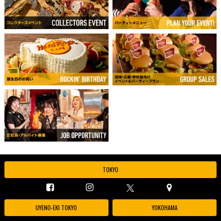
TOKYO
UYENO-EKI TOKYO
YOKOHAMA