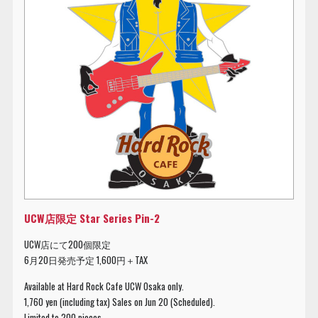
UCW店限定 Star Series Pin-2
UCW店にて200個限定
6月20日発売予定 1,600円＋TAX
Available at Hard Rock Cafe UCW Osaka only.
1,760 yen (including tax) Sales on Jun 20 (Scheduled).
Limited to 200 pieces.