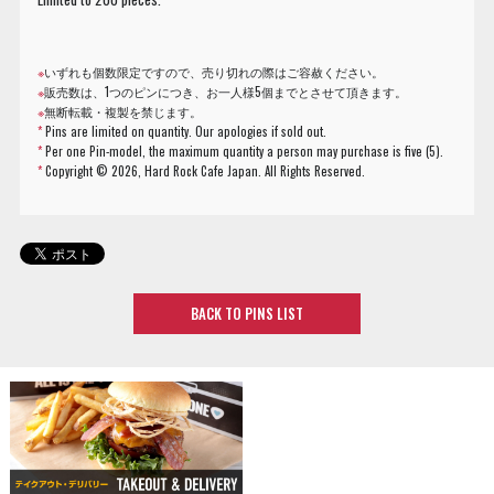
※
いずれも個数限定ですので、売り切れの際はご容赦ください。
※
販売数は、1つのピンにつき、お一人様5個までとさせて頂きます。
※
無断転載・複製を禁じます。
*
Pins are limited on quantity. Our apologies if sold out.
*
Per one Pin-model, the maximum quantity a person may purchase is five (5).
*
Copyright ©
2026, Hard Rock Cafe Japan. All Rights Reserved.
BACK TO PINS LIST