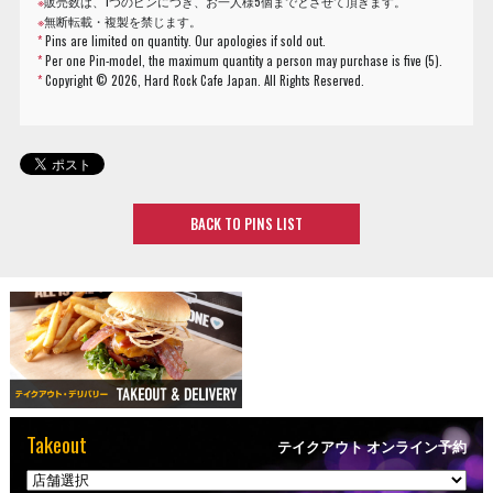
※
販売数は、1つのピンにつき、お一人様5個までとさせて頂きます。
※
無断転載・複製を禁じます。
*
Pins are limited on quantity. Our apologies if sold out.
*
Per one Pin-model, the maximum quantity a person may purchase is five (5).
*
Copyright ©
2026, Hard Rock Cafe Japan. All Rights Reserved.
BACK TO PINS LIST
Takeout
テイクアウト オンライン予約