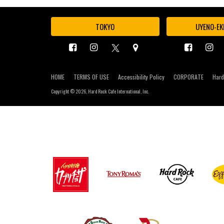
TOKYO
UYENO-EK
HOME
TERMS OF USE
Accessibility Policy
CORPORATE
Hard
Copyright ©
2026, Hard Rock Cafe International, Inc.