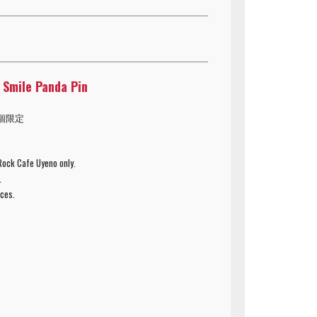
ile Panda Pin
個限定
 Rock Cafe Uyeno only.
.
eces.