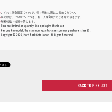
※
いずれも個数限定ですので、売り切れの際はご容赦ください。
※
販売数は、1つのピンにつき、お一人様5個までとさせて頂きます。
※
無断転載・複製を禁じます。
*
Pins are limited on quantity. Our apologies if sold out.
*
Per one Pin-model, the maximum quantity a person may purchase is five (5).
*
Copyright ©
2026, Hard Rock Cafe Japan. All Rights Reserved.
BACK TO PINS LIST