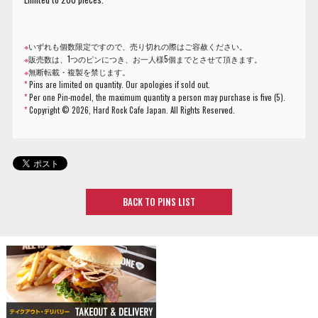
※
いずれも個数限定ですので、売り切れの際はご容赦ください。
※
販売数は、1つのピンにつき、お一人様5個までとさせて頂きます。
※
無断転載・複製を禁じます。
*
Pins are limited on quantity. Our apologies if sold out.
*
Per one Pin-model, the maximum quantity a person may purchase is five (5).
*
Copyright ©
2026, Hard Rock Cafe Japan. All Rights Reserved.
BACK TO PINS LIST