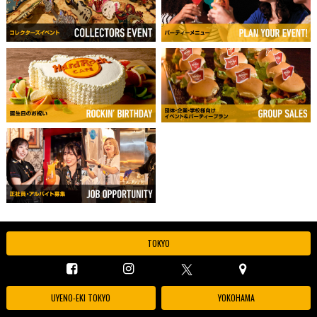
TOKYO
UYENO-EKI TOKYO
YOKOHAMA