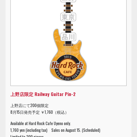
上野店限定 Railway Guitar Pin-2
上野店にて200個限定
8月15日発売予定 ￥1,760（税込）
Available at Hard Rock Cafe Uyeno only.
1,760 yen (including tax) Sales on August 15. (Scheduled)
Limited to 200 pieces.