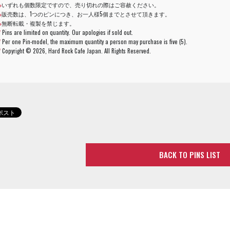
※
いずれも個数限定ですので、売り切れの際はご容赦ください。
※
販売数は、1つのピンにつき、お一人様5個までとさせて頂きます。
※
無断転載・複製を禁じます。
*
Pins are limited on quantity. Our apologies if sold out.
*
Per one Pin-model, the maximum quantity a person may purchase is five (5).
*
Copyright ©
2026, Hard Rock Cafe Japan. All Rights Reserved.
BACK TO PINS LIST