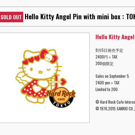
Hello Kitty Angel Pin with mini box : T
SOLD OUT
Hello Kitty Angel
9月5日発売予定
2400円＋TAX
200個限定
Sales on September 5
2400 yen＋TAX
Limited to 200.
© Hard Rock Cafe Internat
© 1976,2015 SANRIO CO.