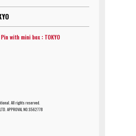
OKYO
 Pin with mini box : TOKYO
ional. All rights reserved.
,LTD. APPROVAL NO.S562778