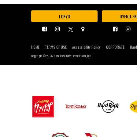
TOKYO
UYENO-EK
HOME
TERMS OF USE
Accessibility Policy
CORPORATE
Hard
Copyright ©
2026, Hard Rock Cafe International, Inc.