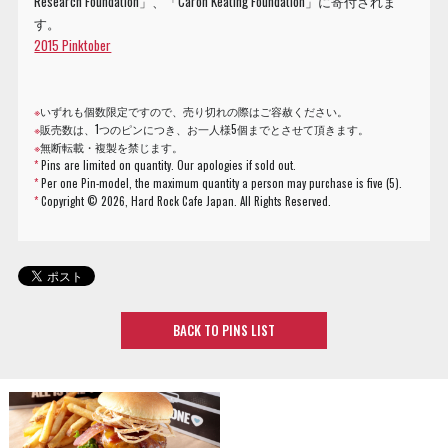
Research Foundation」、「Caron Keating Foundation」に寄付されま
す。
2015 Pinktober
※
いずれも個数限定ですので、売り切れの際はご容赦ください。
※
販売数は、1つのピンにつき、お一人様5個までとさせて頂きます。
※
無断転載・複製を禁じます。
*
Pins are limited on quantity. Our apologies if sold out.
*
Per one Pin-model, the maximum quantity a person may purchase is five (5).
*
Copyright ©
2026, Hard Rock Cafe Japan. All Rights Reserved.
BACK TO PINS LIST