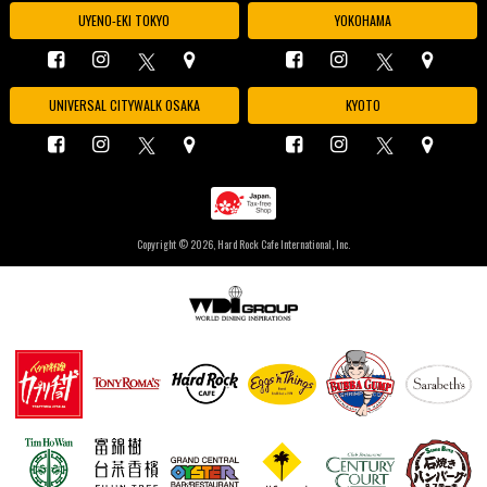
UYENO-EKI TOKYO
YOKOHAMA
UNIVERSAL CITYWALK OSAKA
KYOTO
Copyright ©
2026, Hard Rock Cafe International, Inc.