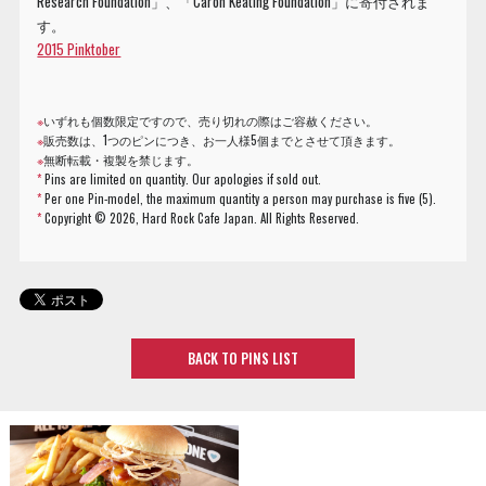
Research Foundation」、「Caron Keating Foundation」に寄付されま
す。
2015 Pinktober
※
いずれも個数限定ですので、売り切れの際はご容赦ください。
※
販売数は、1つのピンにつき、お一人様5個までとさせて頂きます。
※
無断転載・複製を禁じます。
*
Pins are limited on quantity. Our apologies if sold out.
*
Per one Pin-model, the maximum quantity a person may purchase is five (5).
*
Copyright ©
2026, Hard Rock Cafe Japan. All Rights Reserved.
BACK TO PINS LIST