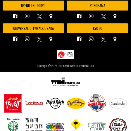
UYENO-EKI TOKYO
YOKOHAMA
UNIVERSAL CITYWALK OSAKA
KYOTO
Copyright ©
2026, Hard Rock Cafe International, Inc.