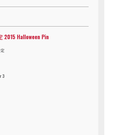
015 Halloween Pin
予定
r 3