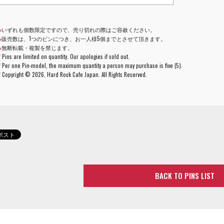
※
いずれも個数限定ですので、売り切れの際はご容赦ください。
※
販売数は、1つのピンにつき、お一人様5個までとさせて頂きます。
※
無断転載・複製を禁じます。
*
Pins are limited on quantity. Our apologies if sold out.
*
Per one Pin-model, the maximum quantity a person may purchase is five (5).
*
Copyright ©
2026, Hard Rock Cafe Japan. All Rights Reserved.
BACK TO PINS LIST