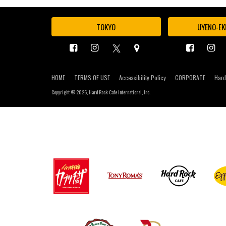
TOKYO
UYENO-EK
HOME
TERMS OF USE
Accessibility Policy
CORPORATE
Hard
Copyright ©
2026, Hard Rock Cafe International, Inc.