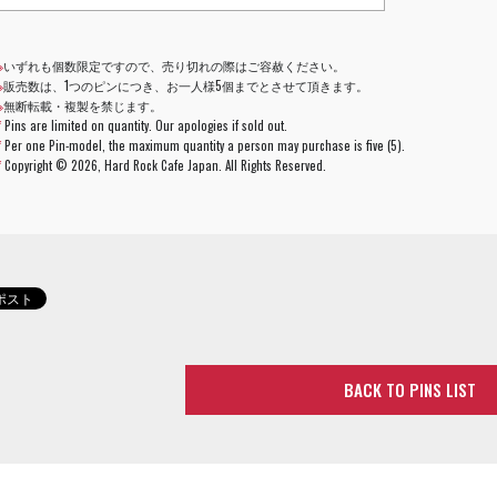
※
いずれも個数限定ですので、売り切れの際はご容赦ください。
※
販売数は、1つのピンにつき、お一人様5個までとさせて頂きます。
※
無断転載・複製を禁じます。
*
Pins are limited on quantity. Our apologies if sold out.
*
Per one Pin-model, the maximum quantity a person may purchase is five (5).
*
Copyright ©
2026, Hard Rock Cafe Japan. All Rights Reserved.
BACK TO PINS LIST