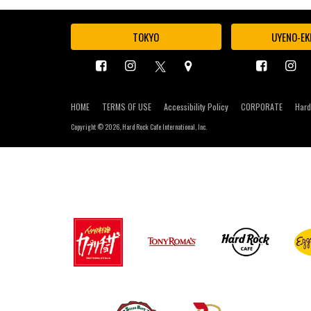
TOKYO
UYENO-EK
HOME
TERMS OF USE
Accessibility Policy
CORPORATE
Hard
Copyright ©
2026, Hard Rock Cafe International, Inc.