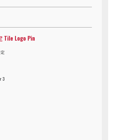
ile Logo Pin
予定
r 3