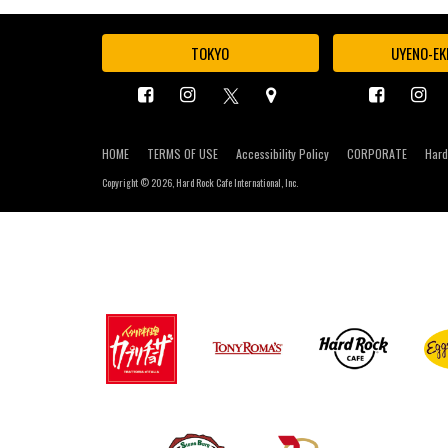
TOKYO
UYENO-EK
HOME
TERMS OF USE
Accessibility Policy
CORPORATE
Hard
Copyright ©
2026, Hard Rock Cafe International, Inc.