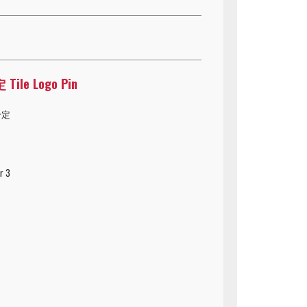
ile Logo Pin
予定
r 3