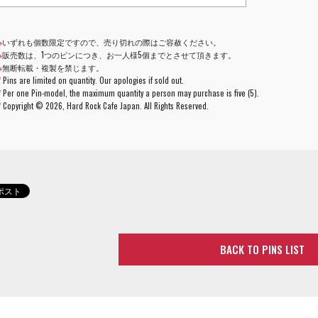
※
いずれも個数限定ですので、売り切れの際はご容赦ください。
※
販売数は、1つのピンにつき、お一人様5個までとさせて頂きます。
※
無断転載・複製を禁じます。
*
Pins are limited on quantity. Our apologies if sold out.
*
Per one Pin-model, the maximum quantity a person may purchase is five (5).
*
Copyright ©
2026, Hard Rock Cafe Japan. All Rights Reserved.
BACK TO PINS LIST