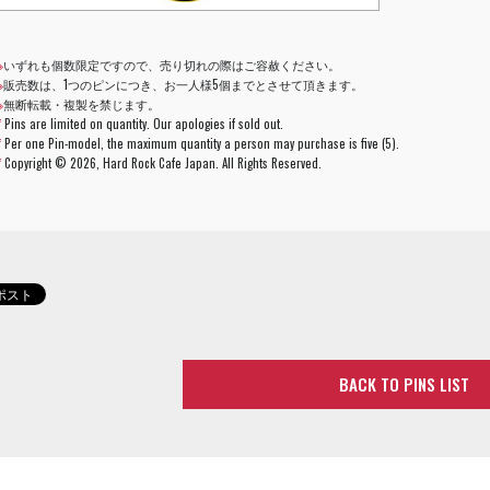
※
いずれも個数限定ですので、売り切れの際はご容赦ください。
※
販売数は、1つのピンにつき、お一人様5個までとさせて頂きます。
※
無断転載・複製を禁じます。
*
Pins are limited on quantity. Our apologies if sold out.
*
Per one Pin-model, the maximum quantity a person may purchase is five (5).
*
Copyright ©
2026, Hard Rock Cafe Japan. All Rights Reserved.
BACK TO PINS LIST