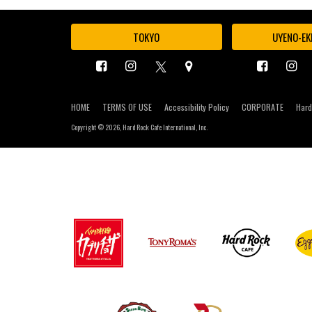
TOKYO
UYENO-EK
HOME
TERMS OF USE
Accessibility Policy
CORPORATE
Hard
Copyright ©
2026, Hard Rock Cafe International, Inc.