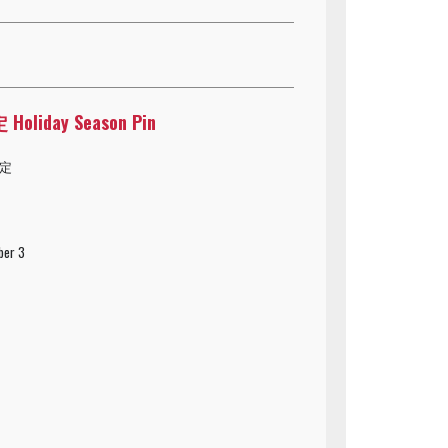
oliday Season Pin
予定
ber 3