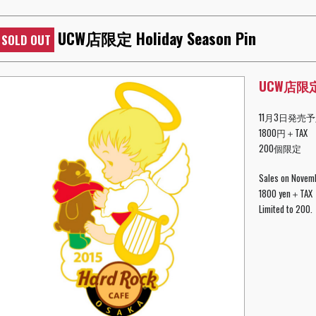
UCW店限定 Holiday Season Pin
SOLD OUT
UCW店限定 H
11月3日発売
1800円＋TAX
200個限定
Sales on Novem
1800 yen＋TAX
Limited to 200.