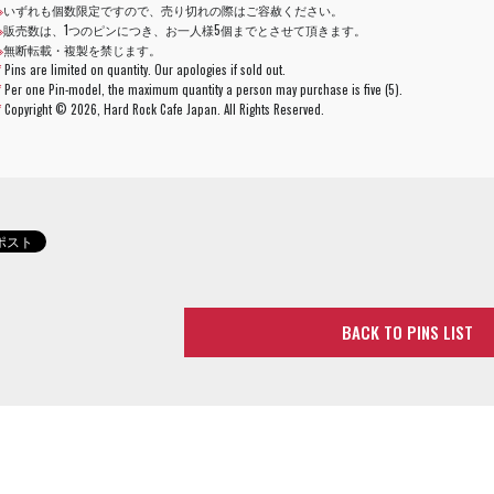
※
いずれも個数限定ですので、売り切れの際はご容赦ください。
※
販売数は、1つのピンにつき、お一人様5個までとさせて頂きます。
※
無断転載・複製を禁じます。
*
Pins are limited on quantity. Our apologies if sold out.
*
Per one Pin-model, the maximum quantity a person may purchase is five (5).
*
Copyright ©
2026, Hard Rock Cafe Japan. All Rights Reserved.
BACK TO PINS LIST