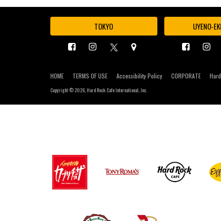
TOKYO
UYENO-EK
HOME
TERMS OF USE
Accessibility Policy
CORPORATE
Hard
Copyright ©
2026, Hard Rock Cafe International, Inc.