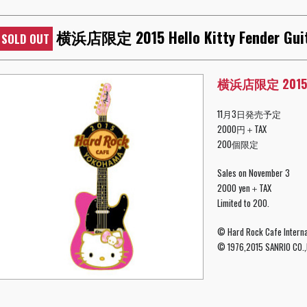
横浜店限定 2015 Hello Kitty Fender Guit
SOLD OUT
横浜店限定 2015 Hel
11月3日発売予定
2000円＋TAX
200個限定
Sales on November 3
2000 yen＋TAX
Limited to 200.
© Hard Rock Cafe Internat
© 1976,2015 SANRIO CO.