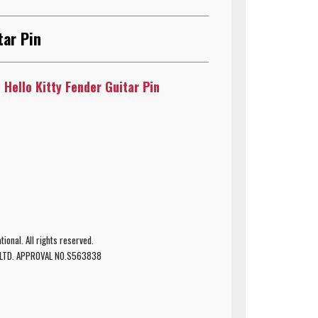
ar Pin
lo Kitty Fender Guitar Pin
ional. All rights reserved.
,LTD. APPROVAL NO.S563838