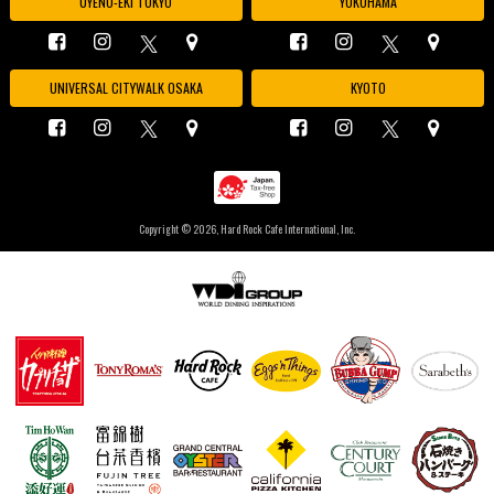
UYENO-EKI TOKYO
YOKOHAMA
UNIVERSAL CITYWALK OSAKA
KYOTO
Copyright ©
2026, Hard Rock Cafe International, Inc.