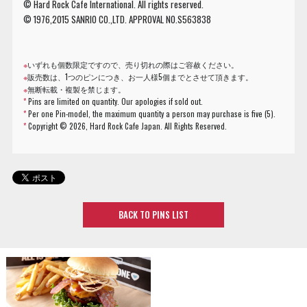
© Hard Rock Cafe International. All rights reserved.
© 1976,2015 SANRIO CO.,LTD. APPROVAL NO.S563838
※
いずれも個数限定ですので、売り切れの際はご容赦ください。
※
販売数は、1つのピンにつき、お一人様5個までとさせて頂きます。
※
無断転載・複製を禁じます。
*
Pins are limited on quantity. Our apologies if sold out.
*
Per one Pin-model, the maximum quantity a person may purchase is five (5).
*
Copyright ©
2026, Hard Rock Cafe Japan. All Rights Reserved.
BACK TO PINS LIST