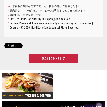
※
いずれも個数限定ですので、売り切れの際はご容赦ください。
※
販売数は、1つのピンにつき、お一人様5個までとさせて頂きます。
※
無断転載・複製を禁じます。
*
Pins are limited on quantity. Our apologies if sold out.
*
Per one Pin-model, the maximum quantity a person may purchase is five (5).
*
Copyright ©
2026, Hard Rock Cafe Japan. All Rights Reserved.
BACK TO PINS LIST
Takeout
テイクアウト オンライン予約