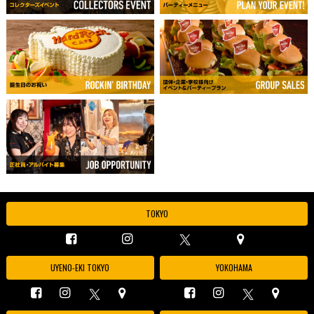
TOKYO
UYENO-EKI TOKYO
YOKOHAMA