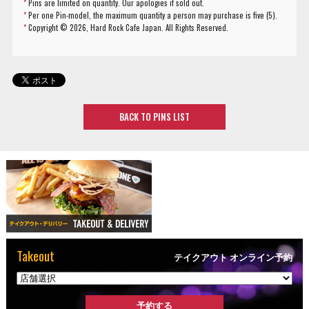
*
Pins are limited on quantity. Our apologies if sold out.
*
Per one Pin-model, the maximum quantity a person may purchase is five (5).
*
Copyright ©
2026, Hard Rock Cafe Japan. All Rights Reserved.
BACK TO PINS LIST
Takeout
テイクアウト オンライン予約