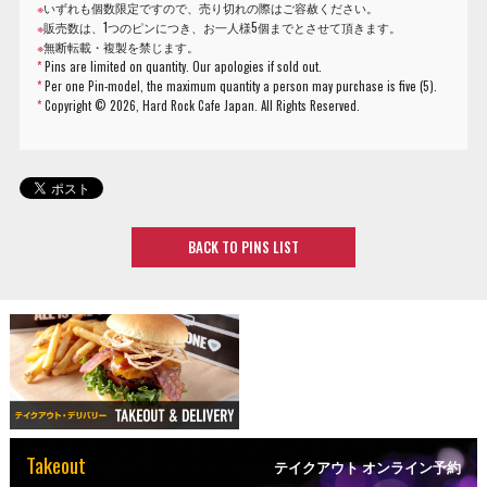
※
いずれも個数限定ですので、売り切れの際はご容赦ください。
※
販売数は、1つのピンにつき、お一人様5個までとさせて頂きます。
※
無断転載・複製を禁じます。
*
Pins are limited on quantity. Our apologies if sold out.
*
Per one Pin-model, the maximum quantity a person may purchase is five (5).
*
Copyright ©
2026, Hard Rock Cafe Japan. All Rights Reserved.
BACK TO PINS LIST
Takeout
テイクアウト オンライン予約