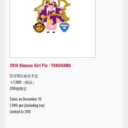
2016 Kimono Girl Pin : YOKOHAMA
12月19日発売予定
￥1,980（税込）
200個限定
Sales on December 19
1,980 yen (including tax)
Limited to 200.