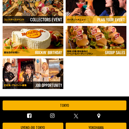
TOKYO
UYENO-EKI TOKYO
YOKOHAMA