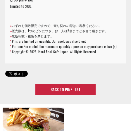
Limited to 200.
※
いずれも個数限定ですので、売り切れの際はご容赦ください。
※
販売数は、1つのピンにつき、お一人様5個までとさせて頂きます。
※
無断転載・複製を禁じます。
*
Pins are limited on quantity. Our apologies if sold out.
*
Per one Pin-model, the maximum quantity a person may purchase is five (5).
*
Copyright ©
2026, Hard Rock Cafe Japan. All Rights Reserved.
BACK TO PINS LIST