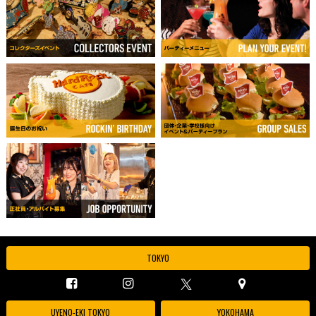
TOKYO
UYENO-EKI TOKYO
YOKOHAMA