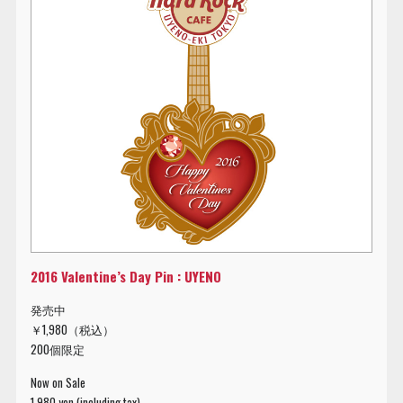
2016 Valentine’s Day Pin : UYENO
発売中
￥1,980（税込）
200個限定
Now on Sale
1,980 yen (including tax)