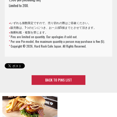
Limited to 200.
※
いずれも個数限定ですので、売り切れの際はご容赦ください。
※
販売数は、1つのピンにつき、お一人様5個までとさせて頂きます。
※
無断転載・複製を禁じます。
*
Pins are limited on quantity. Our apologies if sold out.
*
Per one Pin-model, the maximum quantity a person may purchase is five (5).
*
Copyright ©
2026, Hard Rock Cafe Japan. All Rights Reserved.
BACK TO PINS LIST