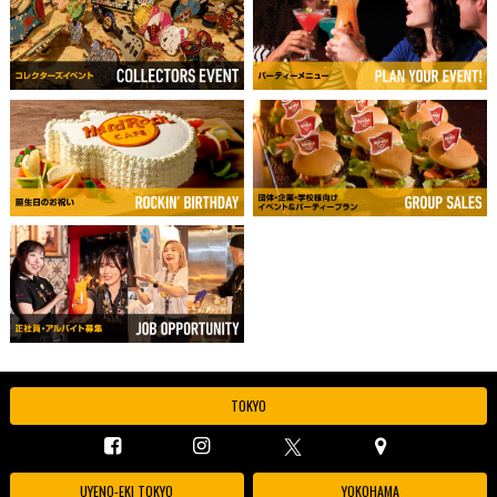
TOKYO
UYENO-EKI TOKYO
YOKOHAMA