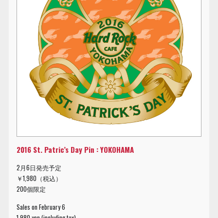
2016 St. Patric’s Day Pin : YOKOHAMA
2月6日発売予定
￥1,980（税込）
200個限定
Sales on February 6
1,980 yen (including tax)