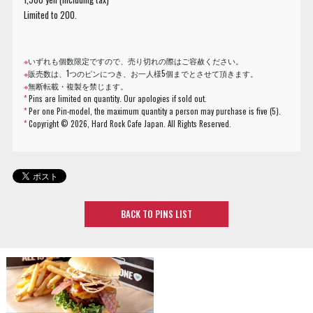
Limited to 200.
※
いずれも個数限定ですので、売り切れの際はご容赦ください。
※
販売数は、1つのピンにつき、お一人様5個までとさせて頂きます。
※
無断転載・複製を禁じます。
*
Pins are limited on quantity. Our apologies if sold out.
*
Per one Pin-model, the maximum quantity a person may purchase is five (5).
*
Copyright ©
2026, Hard Rock Cafe Japan. All Rights Reserved.
BACK TO PINS LIST