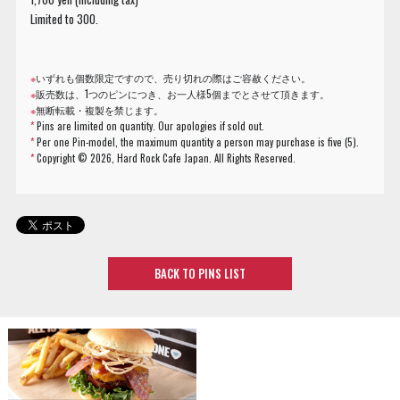
Limited to 300.
※
いずれも個数限定ですので、売り切れの際はご容赦ください。
※
販売数は、1つのピンにつき、お一人様5個までとさせて頂きます。
※
無断転載・複製を禁じます。
*
Pins are limited on quantity. Our apologies if sold out.
*
Per one Pin-model, the maximum quantity a person may purchase is five (5).
*
Copyright ©
2026, Hard Rock Cafe Japan. All Rights Reserved.
BACK TO PINS LIST