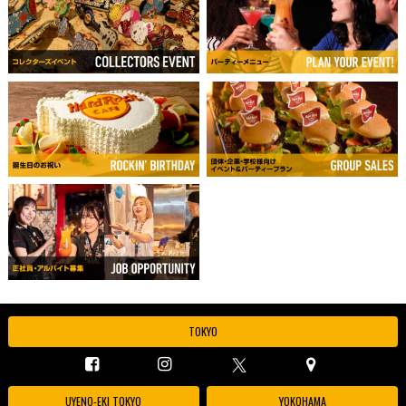
TOKYO
UYENO-EKI TOKYO
YOKOHAMA