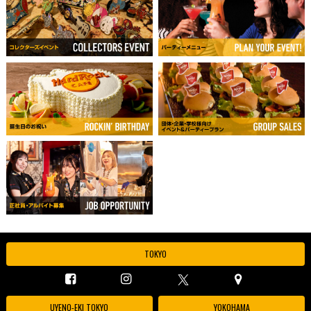
TOKYO
UYENO-EKI TOKYO
YOKOHAMA