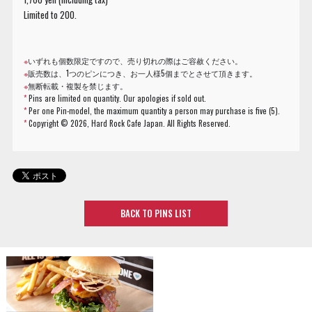
Limited to 200.
※
いずれも個数限定ですので、売り切れの際はご容赦ください。
※
販売数は、1つのピンにつき、お一人様5個までとさせて頂きます。
※
無断転載・複製を禁じます。
*
Pins are limited on quantity. Our apologies if sold out.
*
Per one Pin-model, the maximum quantity a person may purchase is five (5).
*
Copyright ©
2026, Hard Rock Cafe Japan. All Rights Reserved.
BACK TO PINS LIST