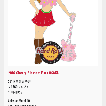
2016 Cherry Blossom Pin : OSAKA
3月19日発売予定
￥1,760（税込）
200個限定
Sales on March 19
1,760 yen (including tax)