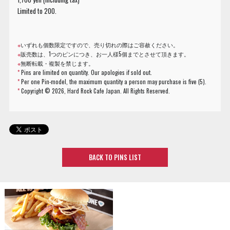
Limited to 200.
※
いずれも個数限定ですので、売り切れの際はご容赦ください。
※
販売数は、1つのピンにつき、お一人様5個までとさせて頂きます。
※
無断転載・複製を禁じます。
*
Pins are limited on quantity. Our apologies if sold out.
*
Per one Pin-model, the maximum quantity a person may purchase is five (5).
*
Copyright ©
2026, Hard Rock Cafe Japan. All Rights Reserved.
BACK TO PINS LIST