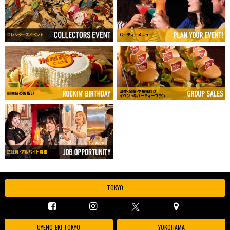
TOKYO
UYENO-EKI TOKYO
YOKOHAMA